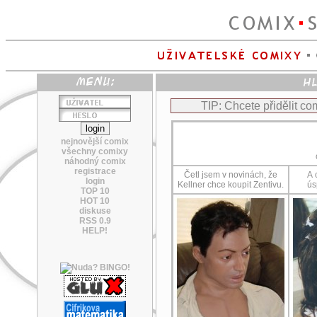
TIP: Chcete přidělit c
nejnovější comix
všechny comixy
náhodný comix
registrace
Četl jsem v novinách, že
A 
login
Kellner chce koupit Zentivu.
ús
TOP 10
HOT 10
diskuse
RSS 0.9
HELP!