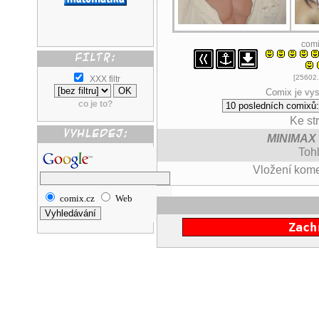
com
[25602.
XXX filtr
Comix je vys
co je to?
Ke st
MINIMAX
Tohl
Vložení kom
comix.cz
Web
Zach