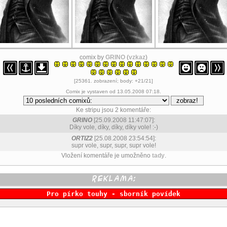
comix by
GRINO
(
vzkaz
)
[25361. zobrazení; body: +21/21]
Comix je vystaven od 13.05.2008 07:18.
Ke stripu jsou 2 komentáře:
GRINO
[25.09.2008 11:47:07]:
Díky vole, díky, díky, díky vole! :-)
ORTIZ2
[25.08.2008 23:54:54]:
supr vole, supr, supr, supr vole!
Vložení komentáře je umožněno
tady
.
Pro pírko touhy - sborník povídek