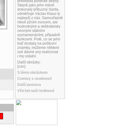
předseda politické strany.
Stejně jako jeho méně
dokonalý příbuzný Santa,
odměňuje Václav Klaus ty
nejlepší z nás. Samozřejmě
nikoli jižním ovocem, ale
hodnotnými a sbětratelsky
cennými státními
vyznamenáními, případně
funkcemi. Poté, co se jeho
tvář dostala na poštovní
známky, můžeme některé
své dávné sny realizovat
i my ostatní.
Další obrázky:
[
zde
]
S tímto obrázkem
Comixy s osobností
Další postava
Všichni naši hrdinové