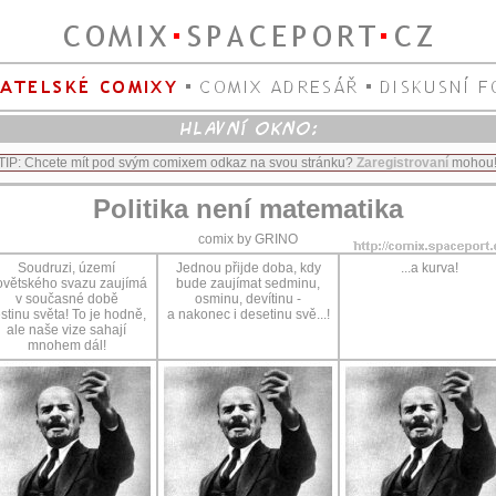
TIP: Chcete mít pod svým comixem odkaz na svou stránku?
Zaregistrovaní
mohou
Politika není matematika
comix by GRINO
Soudruzi, území
Jednou přijde doba, kdy
...a kurva!
větského svazu zaujímá
bude zaujímat sedminu,
v současné době
osminu, devítinu -
stinu světa! To je hodně,
a nakonec i desetinu svě...!
ale naše vize sahají
mnohem dál!