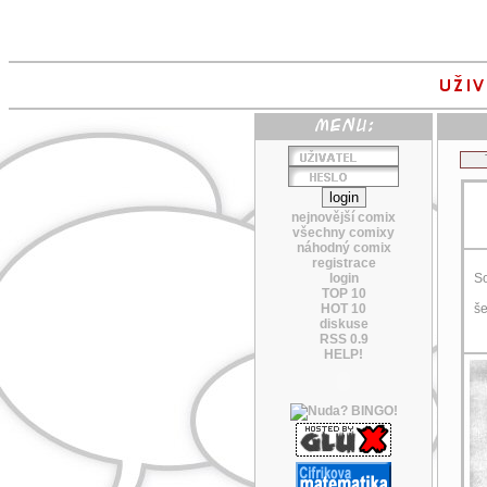
nejnovější comix
všechny comixy
náhodný comix
registrace
login
So
TOP 10
HOT 10
še
diskuse
RSS 0.9
HELP!