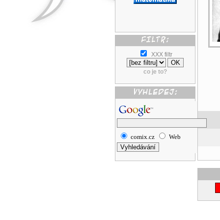
XXX filtr
co je to?
comix.cz
Web