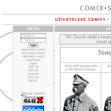
TIP: Chcete vědět o nov
chodit u
nejnovější comix
Tomá
všechny comixy
náhodný comix
registrace
login
Včera před spaním jsem
By
TOP 10
si četl Marxův životopis.
HOT 10
diskuse
RSS 0.9
HELP!