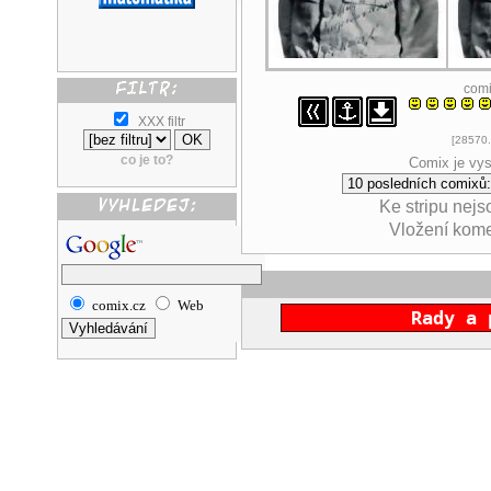
com
XXX filtr
[28570.
co je to?
Comix je vys
Ke stripu nej
Vložení kom
comix.cz
Web
Rady a 