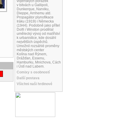
vojenských porážek
v bitvách u Gallipoli,
Dunkerque, Narviku,
Dieppe, Arnhemu atd.
Propagátor plynofikace
Iráku (1919) i Německa
(1944). Podobně jako přítel
Dolfi i Winston prodělal
umělecký vývoj od malířství
k urbanistice, kde dosáhl
největších úspěchů.
Umožnil rozsáhlé proměny
městských center
Kolína nad Rýnem,
Drážďan, Essenu,
Hamburku, Mnichova, Cách
i Ústí nad Labem.
Comixy s osobností
Další postava
Všichni naši hrdinové