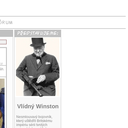
áh.
Vlídný Winston
Nesmlouvavý bojovník,
který uštědřil Britskému
impériu sérii tvrdých