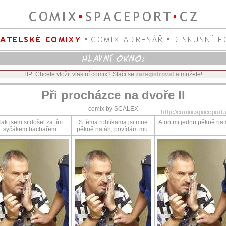
TIP: Chcete vložit vlastní comix? Stačí se
zaregistrovat
a můžete!
Při procházce na dvoře II
comix by SCALEX
Tak jsem si došel za tím
S těma rohlíkama jsi mne
A on mi jednu pěkně nat
syčákem bachařem.
pěkně natáh, povídám mu.