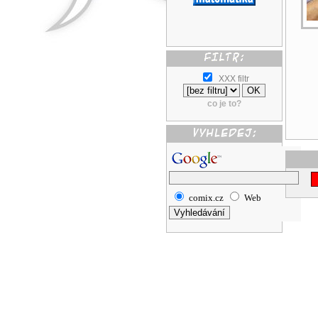
XXX filtr
co je to?
comix.cz
Web