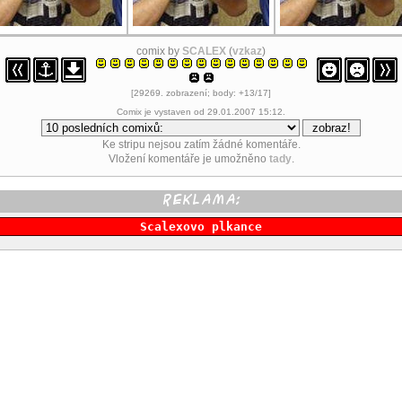
comix by
SCALEX
(
vzkaz
)
[29269. zobrazení; body: +13/17]
Comix je vystaven od 29.01.2007 15:12.
Ke stripu nejsou zatím žádné komentáře.
Vložení komentáře je umožněno
tady
.
Scalexovo plkance