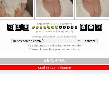
comix by
SCALEX
(
vzkaz
)
[33779. zobrazení; body: +2/12]
Comix je vystaven od 12.06.2003 00:06.
Ke stripu nejsou zatím žádné komentáře.
Vložení komentáře je umožněno
tady
.
Scalexovo plkance