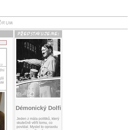
řní
jší
sté
Démonický Dolfi
Jeden z mála politiků, který
skutečně věřil tomu, co
povídal. Myslel to opravdu