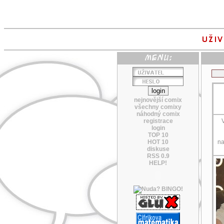
nejnovější comix
všechny comixy
náhodný comix
registrace
login
TOP 10
HOT 10
na
diskuse
RSS 0.9
HELP!