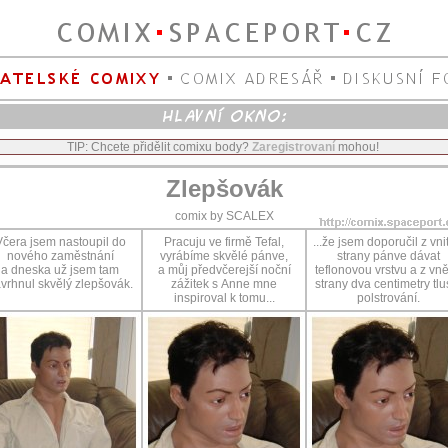
TIP: Chcete přidělit comixu body?
Zaregistrovaní
mohou!
Zlepšovák
comix by SCALEX
Včera jsem nastoupil do
Pracuju ve firmě Tefal,
...že jsem doporučil z vnit
nového zaměstnání
vyrábíme skvělé pánve,
strany pánve dávat
a dneska už jsem tam
a můj předvčerejší noční
teflonovou vrstvu a z vně
vrhnul skvělý zlepšovák.
zážitek s Anne mne
strany dva centimetry tlu
inspiroval k tomu...
polstrování.