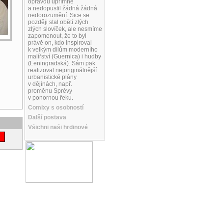
opravdu upřímně
a nedopustil žádná žádná
nedorozumění. Sice se
později stal obětí zlých
zlých slovíček, ale nesmíme
zapomenout, že to byl
právě on, kdo inspiroval
k velkým dílům moderního
malířství (Guernica) i hudby
(Leningradská). Sám pak
realizoval nejoriginálnější
urbanistické plány
v dějinách, např.
proměnu Sprévy
v ponornou řeku.
Comixy s osobností
Další postava
Všichni naši hrdinové