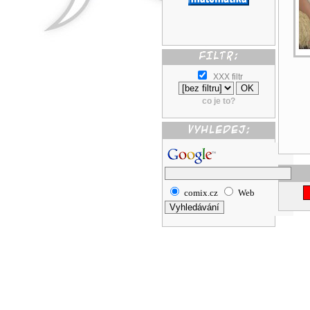
XXX filtr
co je to?
comix.cz
Web