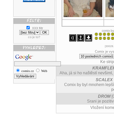
XXX filtr
comix b
co je to?
[30028.
Comix je vys
Ke stri
KRAMFLE
comix.cz
Web
Aha, já si ho naštěstí nevšiml
SCALEX
Comix by byl mnohem lepší
p
DROM
[
Srani je pozitiv
Vložení kom