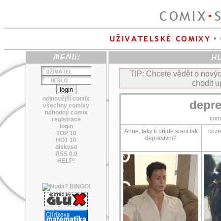
TIP: Chcete vědět o nov
chodit u
nejnovější comix
depre
všechny comixy
náhodný comix
com
registrace
login
Anne, taky ti prijde srani tak
coze
TOP 10
depresivni?
HOT 10
diskuse
RSS 0.9
HELP!