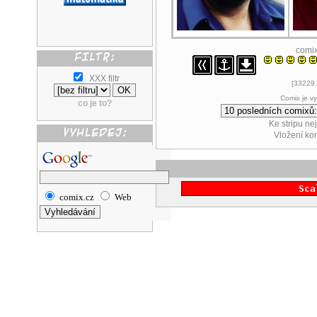
comi
XXX filtr
[33229.
Comix je v
co je to?
Ke stripu ne
Vložení k
Sca
comix.cz
Web