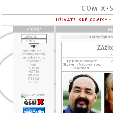
TIP: Chcete přidělit
Zážit
nejnovější comix
všechny comixy
c
náhodný comix
registrace
Byl jsem se podívat ve
A
login
Skotsku na Mistrovství světa
TOP 10
v lakomosti.
HOT 10
diskuse
RSS 0.9
HELP!