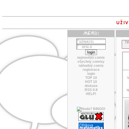
TI
nejnovější comix
všechny comixy
náhodný comix
registrace
login
TOP 10
V
HOT 10
diskuse
RSS 0.9
s
HELP!