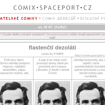
P: Chcete vědět o nových comixech?
Zaregistrovaným
může chodit upozornění na
mail!
flastenčtí dezoláti
comix by VYMRD
Češi jsou vtipní.
A pak si do vlády zvolí
odmítají komunisty, aby s
šichni odmítají podporu
prounijní strany, které jen
zápětí z šesti
migrace, radikální
poslušně plní rozkazy
prezidentských kandidá
ekopolitiku, zákaz
z Bruselu. A devět z deseti
vybrali komunistu co tou
palovacích motorů, atd...
Čechů
sloužit režimu jako
rozvědčík.