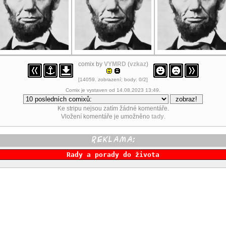
comix by
VYMRD
(
vzkaz
)
[14059. zobrazení; body: 0/2]
Comix je vystaven od 14.08.2023 13:49.
Ke stripu nejsou zatím žádné komentáře.
Vložení komentáře je umožněno
tady
.
Rady a porady do života