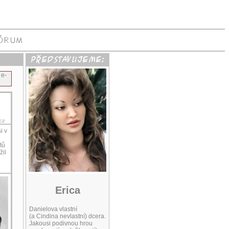
 e-
i v
tů
žil
Erica
Danielova vlastní
(a Cindina nevlastní) dcera.
Jakousi podivnou hrou