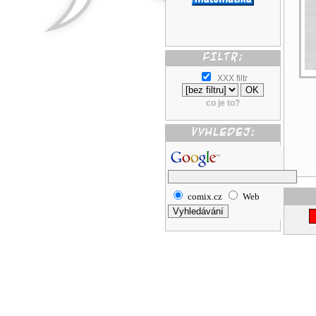
XXX filtr
co je to?
comix.cz
Web