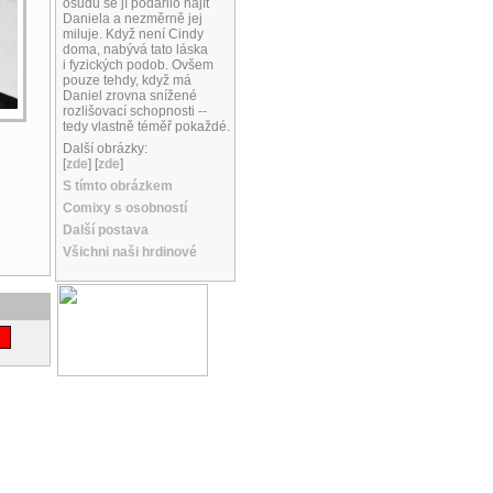
osudu se jí podařilo najít
Daniela a nezměrně jej
miluje. Když není Cindy
doma, nabývá tato láska
i fyzických podob. Ovšem
pouze tehdy, když má
Daniel zrovna snížené
rozlišovací schopnosti --
tedy vlastně téměř pokaždé.
Další obrázky:
[
zde
] [
zde
]
S tímto obrázkem
Comixy s osobností
Další postava
Všichni naši hrdinové