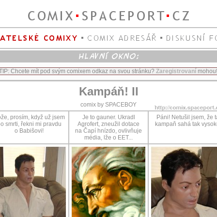
TIP: Chcete mít pod svým comixem odkaz na svou stránku?
Zaregistrovaní
mohou
Kampáň! II
comix by SPACEBOY
že, prosím, když už jsem
Je to gauner. Ukradl
Páni! Netušil jsem, že t
o smrti, řekni mi pravdu
Agrofert, zneužil dotace
kampaň sahá tak vysok
o Babišovi!
na Čapí hnízdo, ovlivňuje
média, lže o EET...