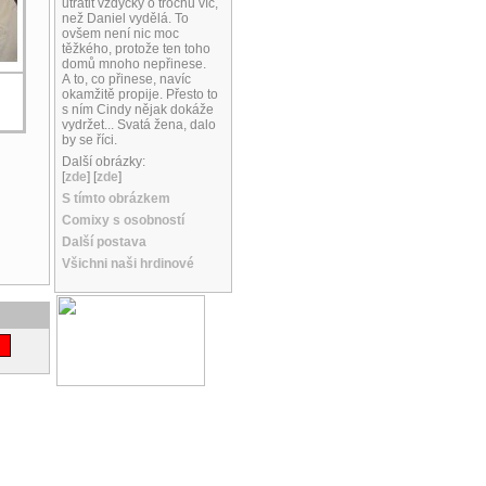
utratit vždycky o trochu víc,
než Daniel vydělá. To
ovšem není nic moc
těžkého, protože ten toho
domů mnoho nepřinese.
A to, co přinese, navíc
okamžitě propije. Přesto to
s ním Cindy nějak dokáže
vydržet... Svatá žena, dalo
by se říci.
Další obrázky:
[
zde
] [
zde
]
S tímto obrázkem
Comixy s osobností
Další postava
Všichni naši hrdinové