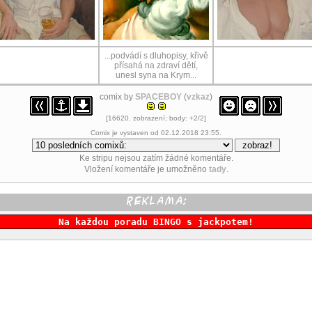
...podvádí s dluhopisy, křivě
přísahá na zdraví dětí,
unesl syna na Krym...
comix by
SPACEBOY
(
vzkaz
)
[16620. zobrazení; body: +2/2]
Comix je vystaven od 02.12.2018 23:55.
Ke stripu nejsou zatím žádné komentáře.
Vložení komentáře je umožněno
tady
.
Na každou poradu BINGO s jackpotem!