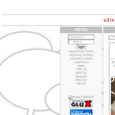
nejnovější comix
všechny comixy
náhodný comix
registrace
Bo
login
p
TOP 10
HOT 10
diskuse
RSS 0.9
HELP!