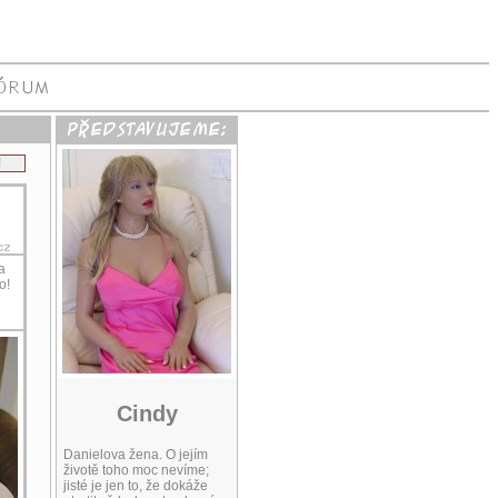
!
a
o!
Cindy
Danielova žena. O jejím
životě toho moc nevíme;
jisté je jen to, že dokáže