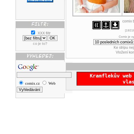
comix 
[19218
XXX filtr
Comix je v
co je to?
Ke stripu ne
Vložení k
Kramflekův web
vla
comix.cz
Web