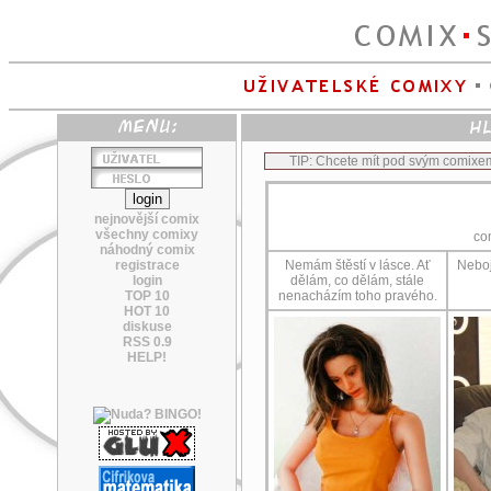
TIP: Chcete mít pod svým comixe
nejnovější comix
všechny comixy
co
náhodný comix
registrace
Nemám štěstí v lásce. Ať
Neboj
login
dělám, co dělám, stále
TOP 10
nenacházím toho pravého.
HOT 10
diskuse
RSS 0.9
HELP!