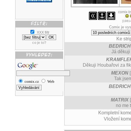
comix 
[19814
Comix je vys
XXX filtr
Ke stri
co je to?
BEDRICH
Já děkuji
KRAMFLE
Děkuji Houbařovi za fi
MEXON
[
Tak jse
comix.cz
Web
BEDRICH
MATRIX
[
no me t
Kompletní kome
Vložení kom