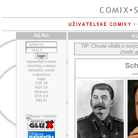
TIP: Chcete vědět o nov
chodit u
nejnovější comix
Sch
všechny comixy
náhodný comix
co
registrace
login
TOP 10
HOT 10
diskuse
RSS 0.9
HELP!