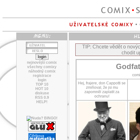
TIP: Chcete vědět o nov
chodit u
nejnovější comix
Godfat
všechny comixy
náhodný comix
com
registrace
login
Hej, frajere, don Cappotti se
TOP 10
zmiňoval, že jsi mu
HOT 10
zapomněl zaplatit za
diskuse
ochranu!
RSS 0.9
HELP!