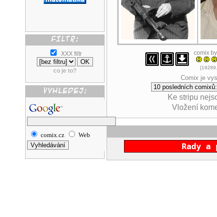
comix b
XXX filtr
[19289.
co je to?
Comix je vys
Ke stripu nej
Vložení kom
comix.cz
Web
Rady a 