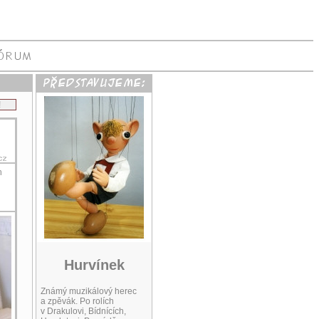
!
h
Hurvínek
Známý muzikálový herec
a zpěvák. Po rolích
v Drakulovi, Bídnících,