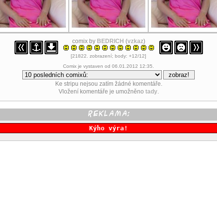
comix by
BEDRICH
(
vzkaz
)
[21822. zobrazení; body: +12/12]
Comix je vystaven od 06.01.2012 12:35.
Ke stripu nejsou zatím žádné komentáře.
Vložení komentáře je umožněno
tady
.
Kýho výra!