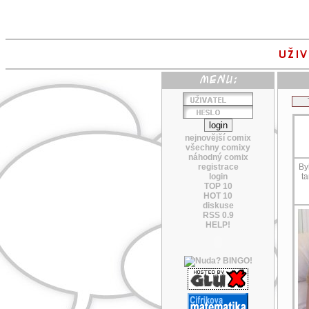
nejnovější comix
všechny comixy
náhodný comix
registrace
Byl
login
ta
TOP 10
HOT 10
diskuse
RSS 0.9
HELP!