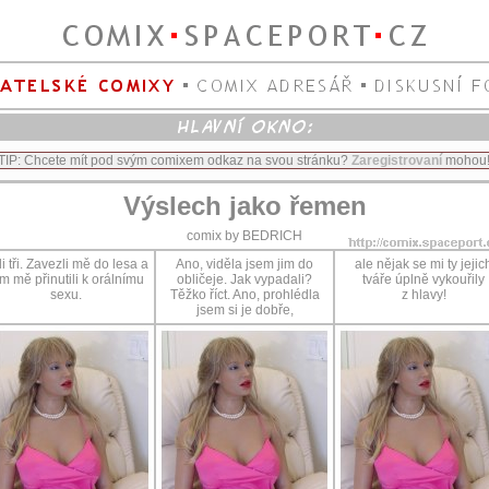
TIP: Chcete mít pod svým comixem odkaz na svou stránku?
Zaregistrovaní
mohou
Výslech jako řemen
comix by BEDRICH
i tři. Zavezli mě do lesa a
Ano, viděla jsem jim do
ale nějak se mi ty jejic
m mě přinutili k orálnímu
obličeje. Jak vypadali?
tváře úplně vykouřily
sexu.
Těžko říct. Ano, prohlédla
z hlavy!
jsem si je dobře,