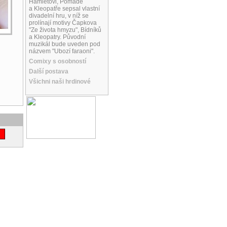
Hamletovi, Pomádě
a Kleopatře sepsal vlastní
divadelní hru, v níž se
prolínají motivy Čapkova
"Ze života hmyzu", Bídníků
a Kleopatry. Původní
muzikál bude uveden pod
názvem "Ubozí faraoni".
Comixy s osobností
Další postava
Všichni naši hrdinové