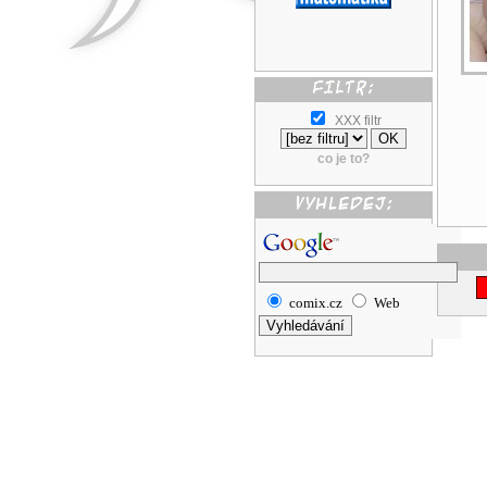
XXX filtr
co je to?
comix.cz
Web