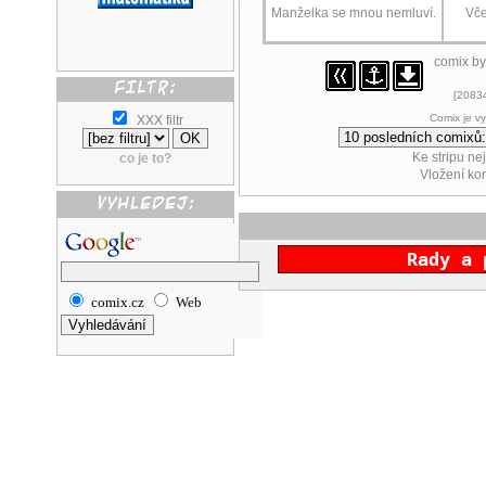
Manželka se mnou nemluví.
Vče
comix b
[20834
Comix je v
XXX filtr
Ke stripu ne
co je to?
Vložení k
Rady a 
comix.cz
Web