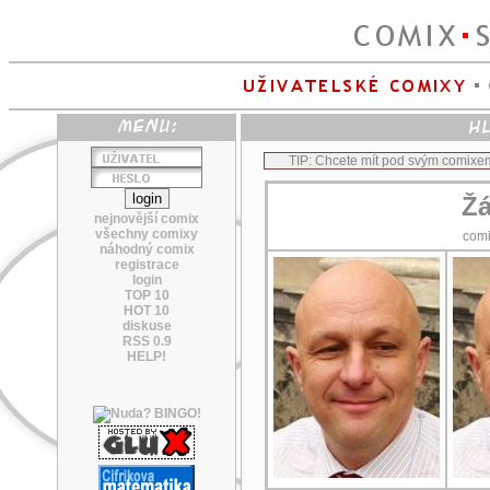
TIP: Chcete mít pod svým comixe
Žá
nejnovější comix
všechny comixy
com
náhodný comix
registrace
login
TOP 10
HOT 10
diskuse
RSS 0.9
HELP!