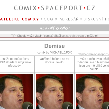
TIP: Chcete vložit vlastní comix? Stačí se
zaregistrovat
a můžete!
Demise
comix by MICHAEL.J.FOX
...takže po neúspěchu
Upřímně řečeno se mi
Mlže a plže bych ještě
SD skládám svoji funkci
docela ulevilo.
zvládnul, ale ti hlavonož
předsedy.
jsou pro mě příliš velk
sousto.