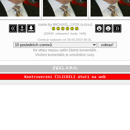
comix by
MICHAEL.J.FOX
(
vzkaz
)
[20930. zobrazení; body: +6/6]
Comix je vystaven od 30.05.2010 06:31.
Ke stripu nejsou zatím žádné komentáře.
Vložení komentáře je umožněno
tady
.
Kontroverzní ČILICHILI útočí na web