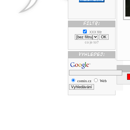
XXX filtr
co je to?
comix.cz
Web