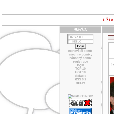
nejnovější comix
všechny comixy
náhodný comix
registrace
login
ČS
TOP 10
HOT 10
diskuse
RSS 0.9
HELP!