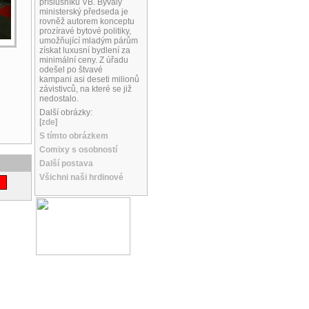
příslušníků VB. Bývalý
ministerský předseda je
rovněž autorem konceptu
prozíravé bytové politiky,
umožňující mladým párům
získat luxusní bydlení za
minimální ceny. Z úřadu
odešel po štvavé
kampani asi deseti milionů
závistivců, na které se již
nedostalo.
Další obrázky:
[
zde
]
S tímto obrázkem
Comixy s osobností
Další postava
Všichni naši hrdinové