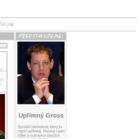
ci
é
Upřímný Gross
Sociální demokrat, který to
myslí upřímně. Proslul i jako
přítel a ochránce starších