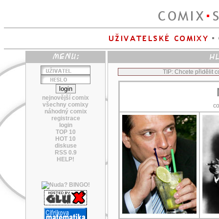
TIP: Chcete přidělit
nejnovější comix
všechny comixy
c
náhodný comix
registrace
login
TOP 10
HOT 10
diskuse
RSS 0.9
HELP!