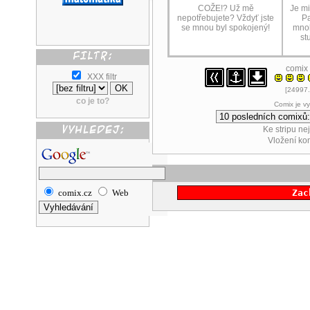
COŽE!? Už mě
Je mi
nepotřebujete? Vždyť jste
Pa
se mnou byl spokojený!
mnoh
st
comix
XXX filtr
[24997.
co je to?
Comix je v
Ke stripu ne
Vložení k
comix.cz
Web
Zac