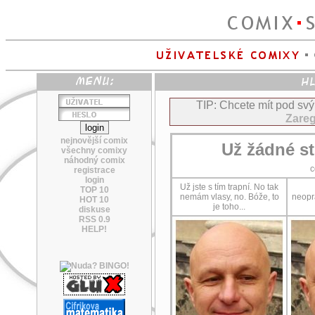
TIP: Chcete mít pod sv
Zareg
nejnovější comix
Už žádné s
všechny comixy
náhodný comix
c
registrace
login
Už jste s tím trapní. No tak
TOP 10
nemám vlasy, no. Bóže, to
neopr
HOT 10
je toho...
diskuse
RSS 0.9
HELP!