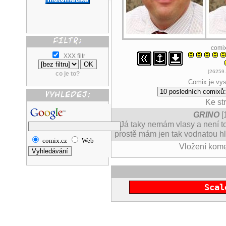
comi
XXX filtr
[26259.
co je to?
Comix je vys
Ke st
GRINO
[
Já taky nemám vlasy a není to
prostě mám jen tak vodnatou hla
comix.cz
Web
Vložení kom
Scal