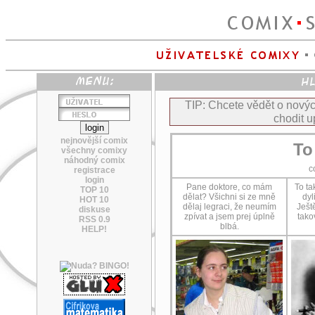
TIP: Chcete vědět o nov
chodit u
nejnovější comix
To
všechny comixy
náhodný comix
c
registrace
login
Pane doktore, co mám
To ta
TOP 10
dělat? Všichni si ze mně
dyl
HOT 10
dělaj legraci, že neumím
Ješt
diskuse
zpívat a jsem prej úplně
tako
RSS 0.9
blbá.
HELP!