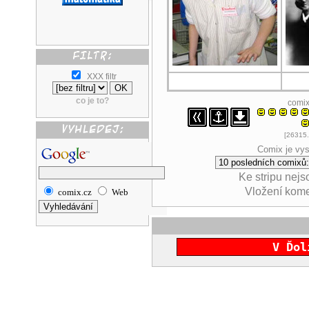
XXX filtr
co je to?
comi
[26315.
Comix je vys
Ke stripu nej
Vložení kom
comix.cz
Web
V Ďol