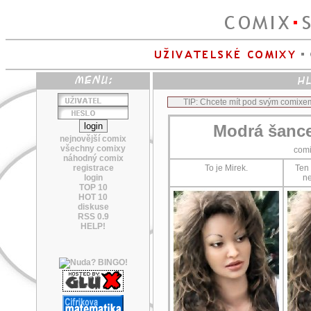
TIP: Chcete mít pod svým comixe
Modrá šance
nejnovější comix
všechny comixy
com
náhodný comix
registrace
To je Mirek.
Ten 
login
ne
TOP 10
HOT 10
diskuse
RSS 0.9
HELP!