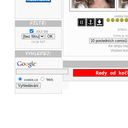
comix b
[25821.
XXX filtr
Comix je v
co je to?
Ke stripu ne
Vložení k
Rady od koč
comix.cz
Web