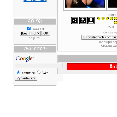
comix
[27963.
XXX filtr
Comix je v
co je to?
Ke stripu ne
Vložení k
Ďo
comix.cz
Web