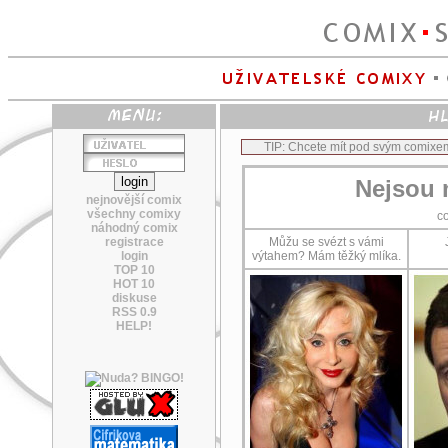
TIP: Chcete mít pod svým comixe
Nejsou 
nejnovější comix
všechny comixy
c
náhodný comix
registrace
Můžu se svézt s vámi
login
výtahem? Mám těžký mlíka.
TOP 10
HOT 10
diskuse
RSS 0.9
HELP!