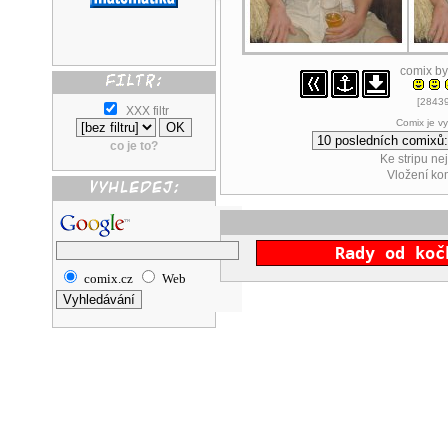
comix b
[28439
XXX filtr
Comix je v
co je to?
Ke stripu ne
Vložení k
Rady od koč
comix.cz
Web