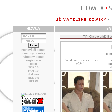
TIP: Chcete přidělit
nejnovější comix
všechny comixy
com
náhodný comix
registrace
Začal jsem brát svůj život
...n
login
vážně...
kou
TOP 10
d
HOT 10
diskuse
RSS 0.9
HELP!