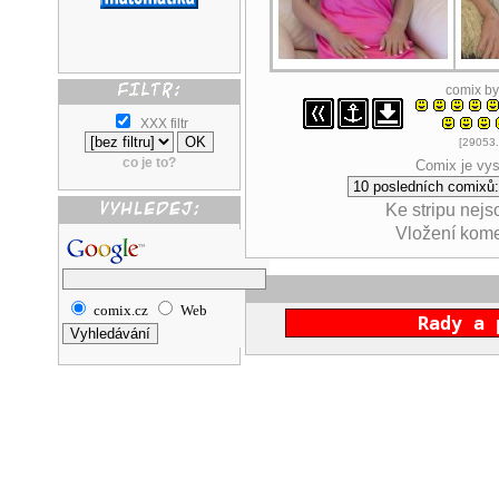
comix b
XXX filtr
[29053.
co je to?
Comix je vys
Ke stripu nej
Vložení kom
comix.cz
Web
Rady a 