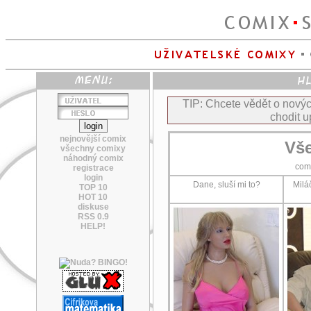
TIP: Chcete vědět o nov
chodit u
nejnovější comix
Vše
všechny comixy
náhodný comix
com
registrace
login
Dane, sluší mi to?
Milá
TOP 10
HOT 10
diskuse
RSS 0.9
HELP!