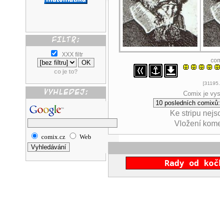
XXX filtr
co
co je to?
[31195.
Comix je vys
Ke stripu nej
Vložení kom
comix.cz
Web
Rady od koč