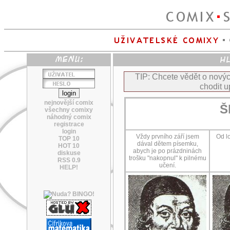
TIP: Chcete vědět o nov
chodit u
nejnovější comix
Š
všechny comixy
náhodný comix
registrace
login
Vždy prvního září jsem
Od l
TOP 10
dával dětem písemku,
HOT 10
abych je po prázdninách
diskuse
trošku "nakopnul" k pilnému
RSS 0.9
učení.
HELP!