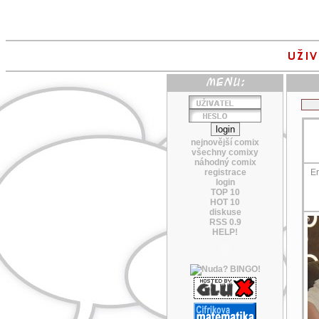
nejnovější comix
všechny comixy
náhodný comix
registrace
Er
login
TOP 10
HOT 10
diskuse
RSS 0.9
HELP!