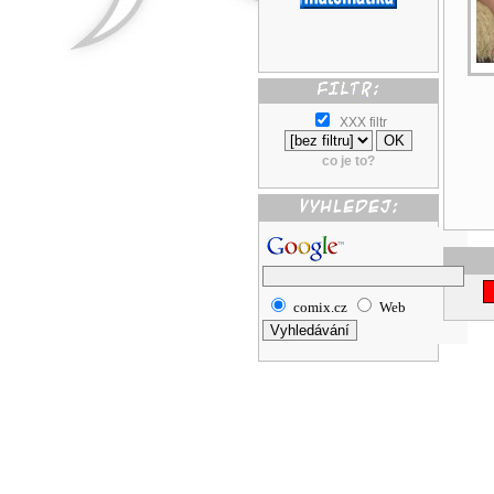
XXX filtr
co je to?
comix.cz
Web