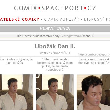
TIP: Chcete přidělit comixu body?
Zaregistrovaní
mohou!
Ubožák Dan II.
comix by ŇÁKÝMÉNO
ica mi tuhle odkývala, že
Vůbec nevěnovala
Ještěže nerozumí česk
jsem ubožák.
pozornost tomu, když jsem
jinak bych se fakt podřízn
jí říkal, že mě nikdo
neposlouchá.