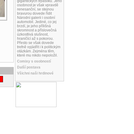
gigantických trpaslíků. Jeho
osobnost je však vpravdě
renesanční, se stejnou
bravurou dovede řídit
Národní galerii i osobní
automobil. Jediné, co jej
brzdí, je jeho přílišná
skromnost a příslovečná
úzkostlivá slušnost,
hraničící až s pokorou.
Přesto se však dovede
trefně vyjádřit i k politickým
otázkám. Zejména těm,
které mu nikdo nepoložil.
Comixy s osobností
Další postava
Všichni naši hrdinové