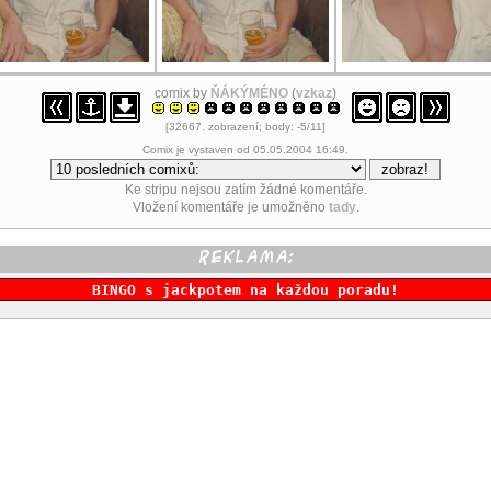
comix by
ŇÁKÝMÉNO
(
vzkaz
)
[32667. zobrazení; body: -5/11]
Comix je vystaven od 05.05.2004 16:49.
Ke stripu nejsou zatím žádné komentáře.
Vložení komentáře je umožněno
tady
.
BINGO s jackpotem na každou poradu!