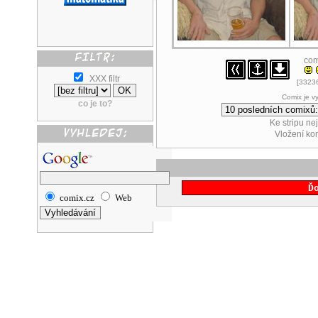
com
XXX filtr
[33236
Comix je v
co je to?
Ke stripu ne
Vložení k
Ď
comix.cz
Web