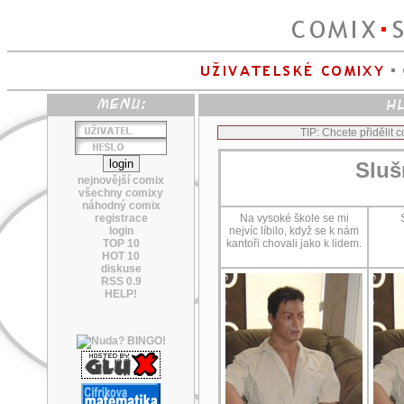
TIP: Chcete přidělit
Sluš
nejnovější comix
všechny comixy
náhodný comix
registrace
Na vysoké škole se mi
login
nejvíc líbilo, když se k nám
TOP 10
kantoři chovali jako k lidem.
HOT 10
diskuse
RSS 0.9
HELP!