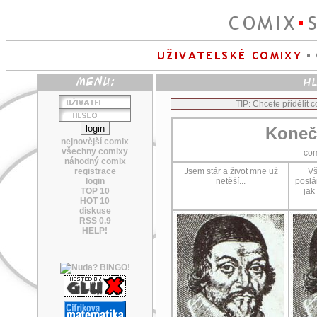
TIP: Chcete přidělit
Koneč
nejnovější comix
všechny comixy
co
náhodný comix
registrace
Jsem stár a život mne už
Vš
login
netěší...
poslá
TOP 10
jak
HOT 10
diskuse
RSS 0.9
HELP!