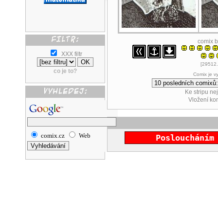
comix 
XXX filtr
[29512.
co je to?
Comix je v
Ke stripu ne
Vložení k
comix.cz
Web
Posloucháním