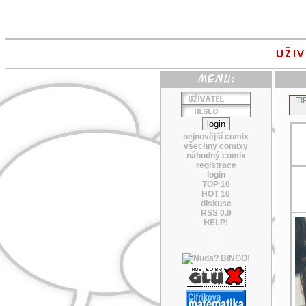
TI
nejnovější comix
všechny comixy
náhodný comix
registrace
login
TOP 10
HOT 10
diskuse
RSS 0.9
HELP!