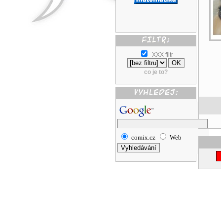
XXX filtr
co je to?
comix.cz
Web