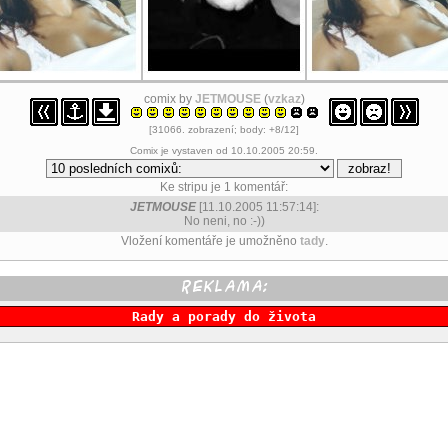
comix by
JETMOUSE
(
vzkaz
)
[31066. zobrazení; body: +8/12]
Comix je vystaven od 10.10.2005 20:59.
Ke stripu je 1 komentář:
JETMOUSE
[11.10.2005 11:57:14]:
No neni, no :-))
Vložení komentáře je umožněno
tady
.
Rady a porady do života