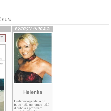
 e-
bou
Helenka
Hudební legenda, o níž
bude naše generace ještě
dlouho a s prožitkem