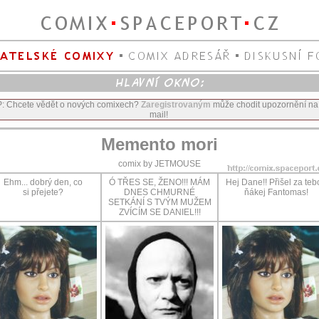
P: Chcete vědět o nových comixech?
Zaregistrovaným
může chodit upozornění na
mail!
Memento mori
comix by JETMOUSE
Ehm... dobrý den, co
Ó TŘES SE, ŽENO!!! MÁM
Hej Dane!! Přišel za te
si přejete?
DNES CHMURNÉ
ňákej Fantomas!
SETKÁNÍ S TVÝM MUŽEM
ZVÍCÍM SE DANIEL!!!