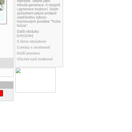
vyprávět. Stejně jako
minulá generace. A nejspíš
i generace budoucí. Svým
způsobem jakýsi protipól
úspěšného výboru
horrorových povídek "Tichá
hrůza".
Další obrázky:
[
zde
] [
zde
]
S tímto obrázkem
Comixy s osobností
Další postava
Všichni naši hrdinové