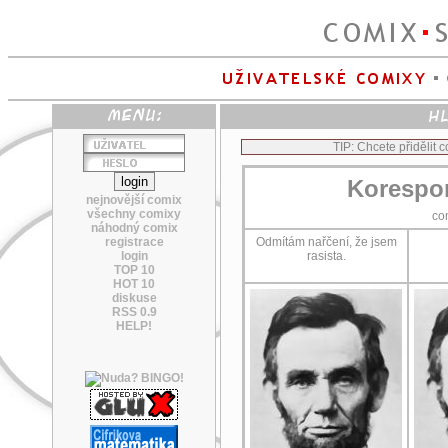
TIP: Chcete přidělit
Korespon
nejnovější comix
všechny comixy
co
náhodný comix
registrace
Odmítám nařčení, že jsem
login
rasista.
TOP 10
HOT 10
diskuse
RSS 0.9
HELP!