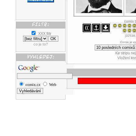
comix 
XXX filtr
[32538.
Comix je v
co je to?
Ke stripu ne
Vložení k
comix.cz
Web