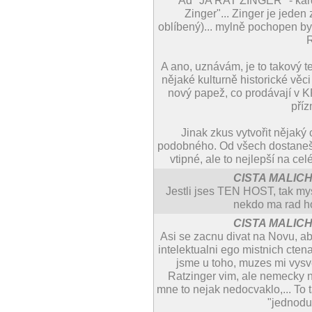
Ad "JA RAT ZINGER" - kardi
Zinger"... Zinger je jeden
oblíbený)... mylně pochopen b
R
A ano, uznávám, je to takový te
nějaké kulturně historické věc
nový papež, co prodávají v 
příz
Jinak zkus vytvořit nějaký
podobného. Od všech dostaneš ž
vtipné, ale to nejlepší na c
CISTA MALIC
Jestli jses TEN HOST, tak mysl
nekdo ma rad hol
CISTA MALIC
Asi se zacnu divat na Novu, aby
intelektualni ego mistnich ctenar
jsme u toho, muzes mi vysvet
Ratzinger vim, ale nemecky 
mne to nejak nedocvaklo,... To 
"jednodu