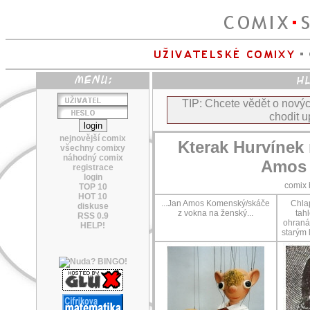
TIP: Chcete vědět o nov
chodit u
nejnovější comix
Kterak Hurvínek 
všechny comixy
náhodný comix
Amos 
registrace
login
comix
TOP 10
HOT 10
...Jan Amos Komenský/skáče
Chlap
diskuse
z vokna na ženský...
tah
RSS 0.9
ohraná,
HELP!
starým 