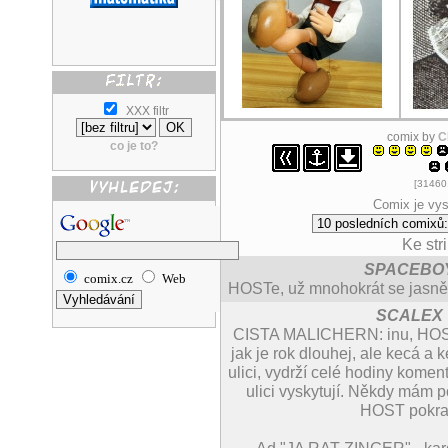
XXX filtr
comix by
C
co je to?
[31460.
Comix je vys
Ke str
SPACEBO
comix.cz
Web
HOSTe, už mnohokrát se jasně uk
SCALEX
CISTA MALICHERN: inu, HOST, t
jak je rok dlouhej, ale kecá a
ulici, vydrží celé hodiny komen
ulici vyskytují. Někdy mám p
HOST pokrač