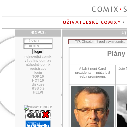
TIP: Chcete mít pod svým comixe
Plány
nejnovější comix
všechny comixy
náhodný comix
registrace
A když není Karel
Jojo 
login
prezidentem, může být
TOP 10
třeba premiérem.
HOT 10
diskuse
RSS 0.9
HELP!