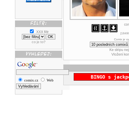
co
XXX filtr
[18490
Comix je v
co je to?
Ke stripu ne
Vložení k
BINGO s jackp
comix.cz
Web