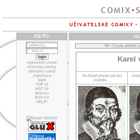
TIP: Chcete přidělit
Karel v
nejnovější comix
všechny comixy
náhodný comix
registrace
Na klopě placku jak psí
..znak
login
známku ...
TOP 10
HOT 10
diskuse
RSS 0.9
HELP!