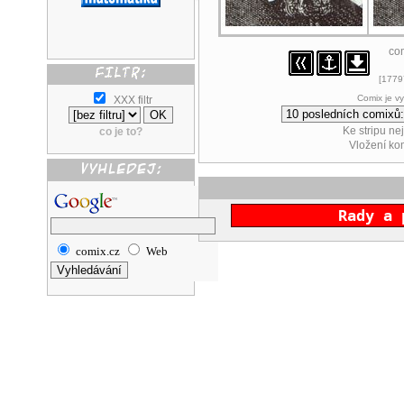
co
[17797
Comix je v
XXX filtr
Ke stripu ne
co je to?
Vložení k
Rady a 
comix.cz
Web