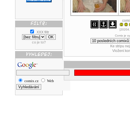
comi
[20204.
XXX filtr
Comix je v
co je to?
Ke stripu ne
Vložení k
comix.cz
Web