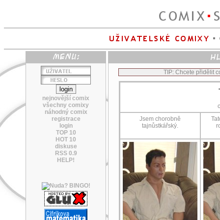
TIP: Chcete přidělit
nejnovější comix
všechny comixy
náhodný comix
registrace
Jsem chorobně
Tat
login
tajnůstkářský.
r
TOP 10
HOT 10
diskuse
RSS 0.9
HELP!