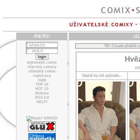
TIP: Chcete přidělit
Hvěz
nejnovější comix
všechny comixy
co
náhodný comix
registrace
Stejně by mě zajímalo...
login
TOP 10
HOT 10
diskuse
RSS 0.9
HELP!