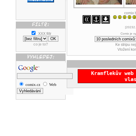
comix 
[20232.
XXX filtr
Comix je v
co je to?
Ke stripu ne
Vložení k
Kramflekův web
vla
comix.cz
Web