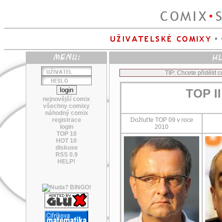
TIP: Chcete přidělit
TOP II
nejnovější comix
všechny comixy
náhodný comix
registrace
Dožluťte TOP 09 v roce
login
2010
TOP 10
HOT 10
diskuse
RSS 0.9
HELP!