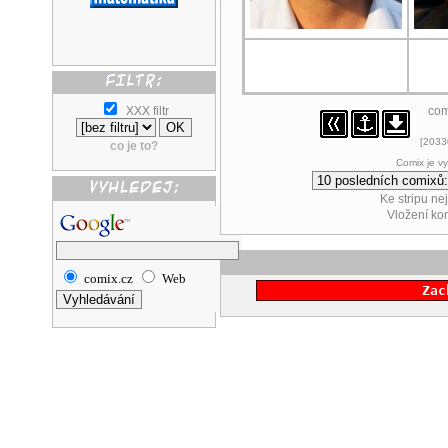
XXX filtr
com
[20330
co je to?
Comix je v
Ke stripu ne
Vložení k
comix.cz
Web
Zac