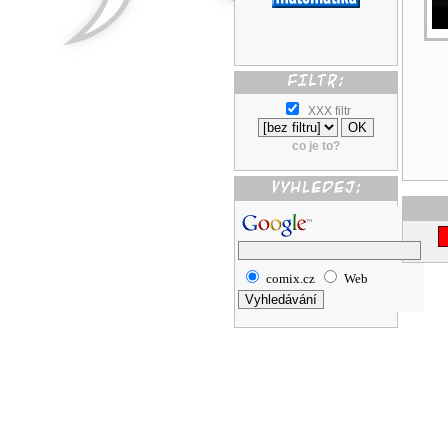
XXX filtr
co je to?
comix.cz
Web