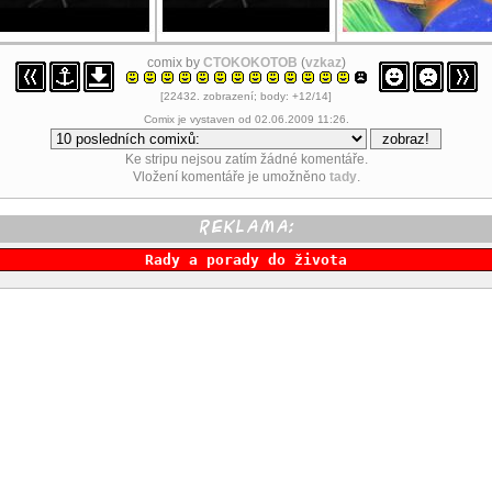
comix by
CTOKOKOTOB
(
vzkaz
)
[22432. zobrazení; body: +12/14]
Comix je vystaven od 02.06.2009 11:26.
Ke stripu nejsou zatím žádné komentáře.
Vložení komentáře je umožněno
tady
.
Rady a porady do života