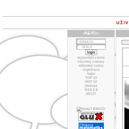
nejnovější comix
všechny comixy
náhodný comix
registrace
login
TOP 10
HOT 10
diskuse
RSS 0.9
HELP!