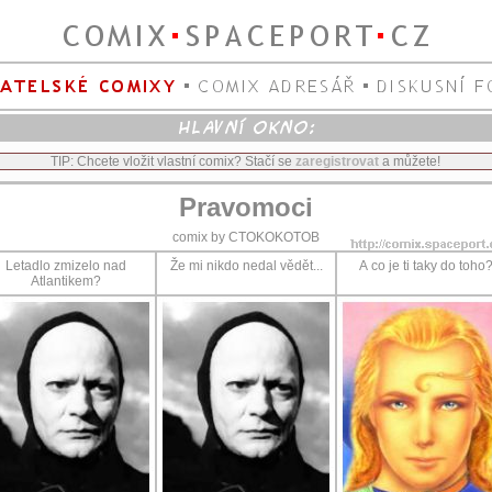
TIP: Chcete vložit vlastní comix? Stačí se
zaregistrovat
a můžete!
Pravomoci
comix by CTOKOKOTOB
Letadlo zmizelo nad
Že mi nikdo nedal vědět...
A co je ti taky do toho
Atlantikem?