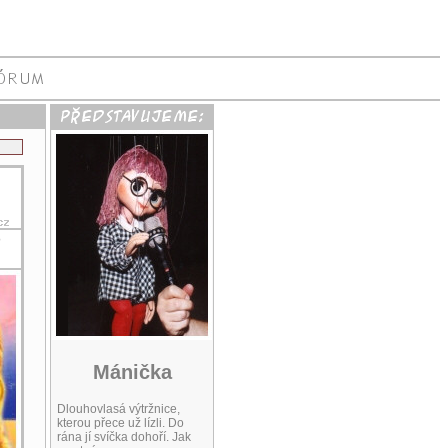
?
Mánička
Dlouhovlasá výtržnice,
kterou přece už lízli. Do
rána jí svíčka dohoří. Jak