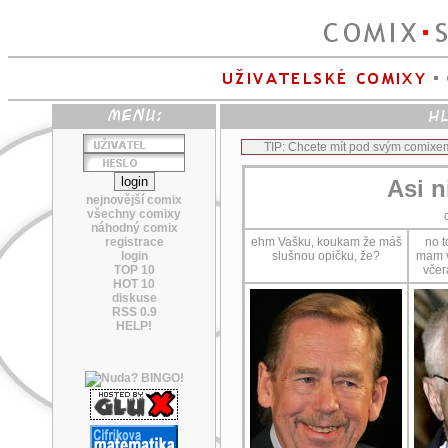
TIP: Chcete mít pod svým comixe
Asi n
nejnovější comix
všechny comixy
náhodný comix
registrace
ehm Vašku, koukam že máš
no t
login
slušnou opičku, že?
mam v
TOP 10
včer
HOT 10
diskuse
RSS 0.9
HELP!