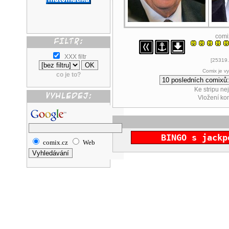
comi
XXX filtr
[25319.
Comix je v
co je to?
Ke stripu ne
Vložení k
BINGO s jackp
comix.cz
Web