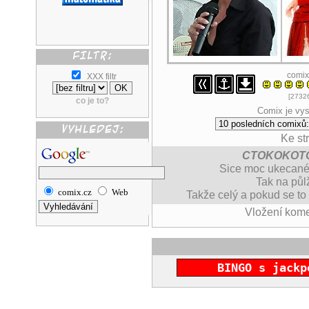
comix
XXX filtr
[27326
co je to?
Comix je vys
Ke st
CTOKOKOT
Sice moc ukecané,
Tak na půlž
comix.cz
Web
Takže celý a pokud se to
Vložení kom
BINGO s jackp