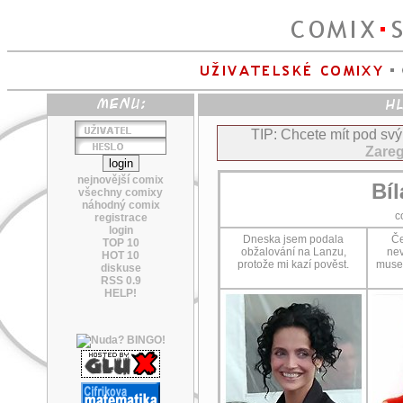
TIP: Chcete mít pod sv
Zareg
nejnovější comix
Bíl
všechny comixy
náhodný comix
c
registrace
login
Dneska jsem podala
Če
TOP 10
obžalování na Lanzu,
nev
HOT 10
protože mi kazí pověst.
musel
diskuse
RSS 0.9
HELP!