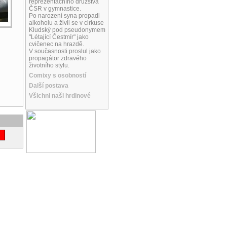
reprezentačního družstva
ČSR v gymnastice.
Po narození syna propadl
alkoholu a živil se v cirkuse
Kludský pod pseudonymem
"Létající Čestmír" jako
cvičenec na hrazdě.
V současnosti proslul jako
propagátor zdravého
životního stylu.
Comixy s osobností
Další postava
Všichni naši hrdinové