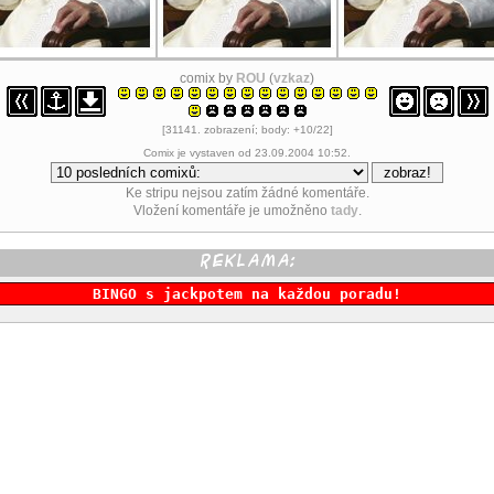
comix by
ROU
(
vzkaz
)
[31141. zobrazení; body: +10/22]
Comix je vystaven od 23.09.2004 10:52.
Ke stripu nejsou zatím žádné komentáře.
Vložení komentáře je umožněno
tady
.
BINGO s jackpotem na každou poradu!