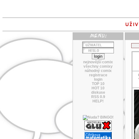
nejnovější comix
všechny comixy
náhodný comix
registrace
login
TOP 10
HOT 10
diskuse
RSS 0.9
HELP!