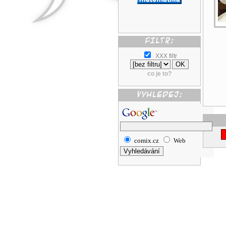
XXX filtr
co je to?
comix.cz
Web