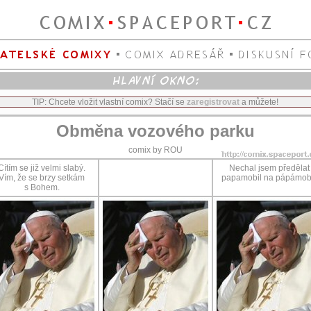
TIP: Chcete vložit vlastní comix? Stačí se
zaregistrovat
a můžete!
Obměna vozového parku
comix by ROU
Cítím se již velmi slabý.
Nechal jsem předělat
Vím, že se brzy setkám
papamobil na pápámobi
s Bohem.