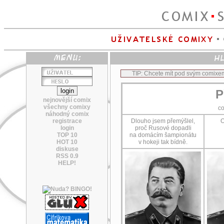
TIP: Chcete mít pod svým comixe
P
nejnovější comix
všechny comixy
c
náhodný comix
registrace
Dlouho jsem přemýšlel,
O
login
proč Rusové dopadli
TOP 10
na domácím šampionátu
HOT 10
v hokeji tak bídně.
diskuse
RSS 0.9
HELP!