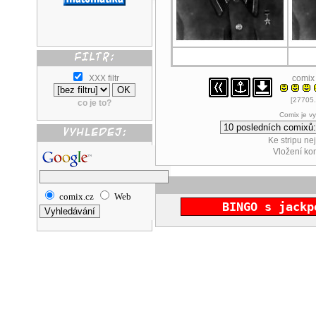
XXX filtr
comix
[27705.
co je to?
Comix je v
Ke stripu ne
Vložení k
comix.cz
Web
BINGO s jackp