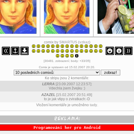
comix by
SMARTUS
(
vzkaz
)
[30481. zobrazení; body: +33/35]
Comix je vystaven od 15.02.2007 20:20.
Ke stripu jsou 2 komentáře:
LERRA
[23.09.2007 12:23:57]:
Vdechla jsem žvejku :)
AZAZEL
[15.02.2007 20:51:49]:
to je jak vtipy o zviratkach:-D
Vložení komentáře je umožněno
tady
.
Programování her pro Android