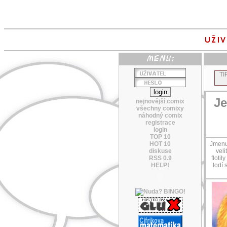
TI
Je
nejnovější comix
všechny comixy
náhodný comix
registrace
login
TOP 10
HOT 10
Jmenuj
diskuse
vel
RSS 0.9
floti
HELP!
lodí 