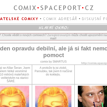
P: Chcete vědět o nových comixech?
Zaregistrovaným
může chodit upozornění na
mail!
den opravdu debilní, ale já si fakt nem
pomoct
comix by SMARTUS
i se Aštar Šeran. Jsem
A protože ty jsi zlobil,
itelem Velké vesmírné
Paroubku, tak jsem ti načůral
ly 10 miliónů mateřských
do koktejlu.
s velitelstvím na stanici
ŠÁRÉ.