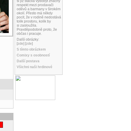
si již stačila vydobýt značný
respekt mezi prodavači
oděvů a barmany v širokém
okolí. Přesto má někdy
pocit, že v rodině nedostává
tolik prostoru, kolik by
si zasloužila.
Pravděpodobně proto, že
občas i pracuje.
Další obrázky:
[
zde
] [
zde
]
S tímto obrázkem
Comixy s osobností
Další postava
Všichni naši hrdinové