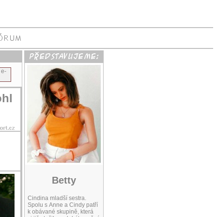
 e-
ohl
Betty
Cindina mladší sestra.
Spolu s Anne a Cindy patří
k obávané skupině, která