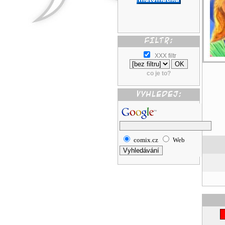
XXX filtr
co je to?
comix.cz
Web