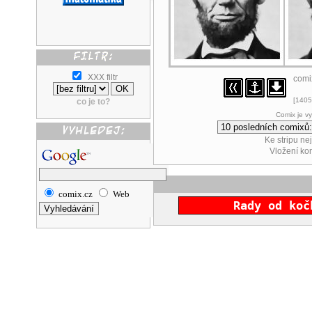
XXX filtr
comi
[1405
co je to?
Comix je v
Ke stripu ne
Vložení k
comix.cz
Web
Rady od koč