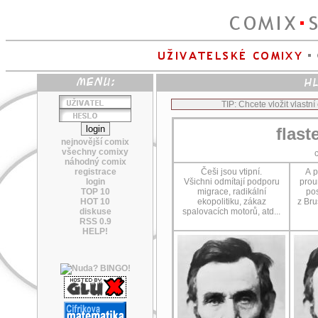
TIP: Chcete vložit vlastn
flast
nejnovější comix
všechny comixy
náhodný comix
registrace
Češi jsou vtipní.
A p
login
Všichni odmítají podporu
proun
TOP 10
migrace, radikální
pos
HOT 10
ekopolitiku, zákaz
z Bru
diskuse
spalovacích motorů, atd...
RSS 0.9
HELP!