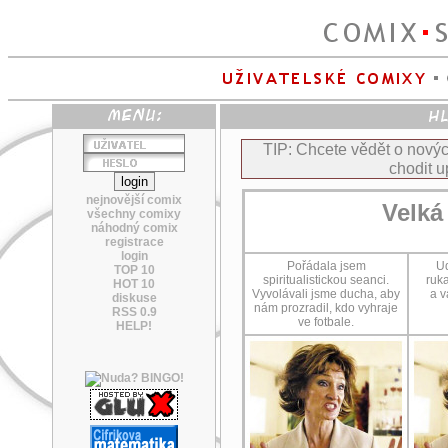
TIP: Chcete vědět o nov
chodit u
nejnovější comix
Velká 
všechny comixy
náhodný comix
registrace
login
Pořádala jsem
Ud
TOP 10
spiritualistickou seanci.
ruka
HOT 10
Vyvolávali jsme ducha, aby
a v
diskuse
nám prozradil, kdo vyhraje
RSS 0.9
ve fotbale.
HELP!