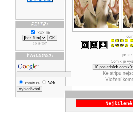
XXX filtr
com
co je to?
[31807.
Comix je vys
Ke stripu nej
Vložení kom
comix.cz
Web
Nejšíleně