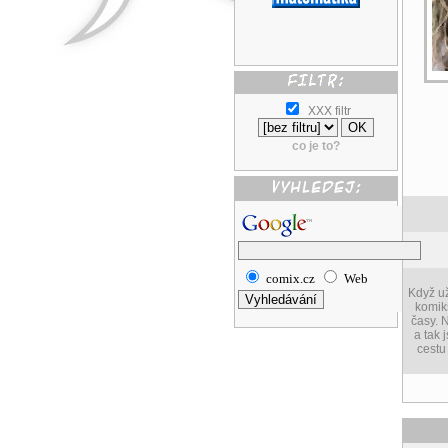
XXX filtr
co je to?
comix.cz
Web
Když už
komiks
časy. 
a tak 
cestu