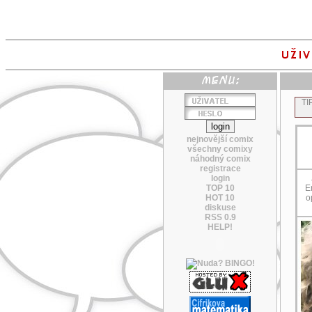
TI
nejnovější comix
všechny comixy
náhodný comix
registrace
login
TOP 10
E
HOT 10
o
diskuse
RSS 0.9
HELP!