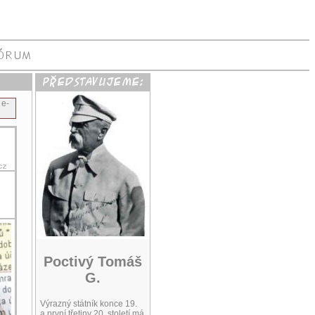
 e-
Poctivý Tomáš
G.
Výrazný státník konce 19.
a první třetiny 20. století má