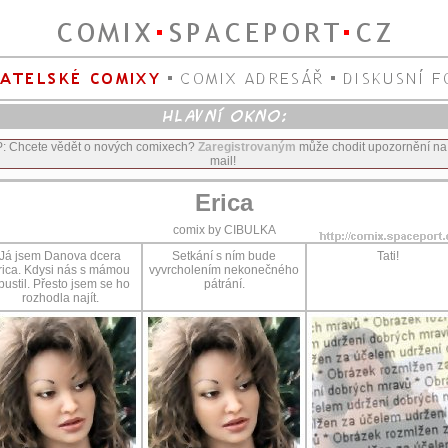
P: Chcete vědět o nových comixech?
Zaregistrovaným
může chodit upozornění na
mail!
Erica
comix by CIBULKA
Já jsem Danova dcera
Setkání s ním bude
Tati!
rica. Kdysi nás s mámou
vyvrcholením nekonečného
pustil. Přesto jsem se ho
pátrání.
rozhodla najít.