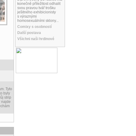
konečně příležitost odhalit
svou pravou tvář trošku
ješitného exhibicionisty
s výraznými
homosexuálními sklony...
Comixy s osobností
Další postava
Všichni naši hrdinové
ám. Tyto
to byly
j strip
r najde
nechám