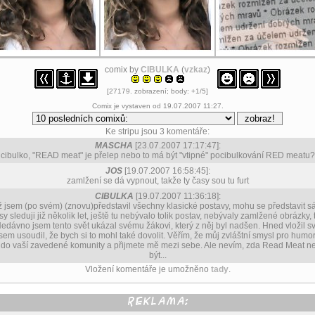
comix by
CIBULKA
(
vzkaz
)
[27179. zobrazení; body: +1/5]
Comix je vystaven od 19.07.2007 11:27.
Ke stripu jsou 3 komentáře:
MASCHA
[23.07.2007 17:17:47]:
cibulko, "READ meat" je přelep nebo to má být "vtipné" pocibulkování RED meatu?
JOS
[19.07.2007 16:58:45]:
zamlžení se dá vypnout, takže ty časy sou tu furt
CIBULKA
[19.07.2007 11:36:18]:
 jsem (po svém) (znovu)představil všechny klasické postavy, mohu se představit s
y sleduji již několik let, ještě tu nebývalo tolik postav, nebývaly zamlžené obrázky, 
Nedávno jsem tento svět ukázal svému žákovi, který z něj byl nadšen. Hned vložil svů
jsem usoudil, že bych si to mohl také dovolit. Věřím, že můj zvláštní smysl pro humo
 do vaší zavedené komunity a přijmete mě mezi sebe. Ale nevím, zda Read Meat 
být...
Vložení komentáře je umožněno
tady
.