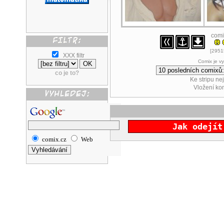
comi
[29515
XXX filtr
Comix je v
co je to?
Ke stripu ne
Vložení k
Jak odejít
comix.cz
Web