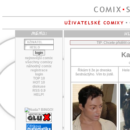
TIP: Chcete přidělit
Ka
nejnovější comix
všechny comixy
náhodný comix
registrace
Řikám ti že je dneska
Hele
login
šestnáctýho. Vím to jistě.
TOP 10
HOT 10
diskuse
RSS 0.9
HELP!