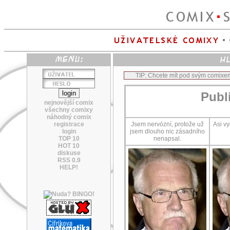
TIP: Chcete mít pod svým comixe
Publ
nejnovější comix
všechny comixy
náhodný comix
registrace
Jsem nervózní, protože už
Asi v
login
jsem dlouho nic zásadního
TOP 10
nenapsal.
HOT 10
diskuse
RSS 0.9
HELP!