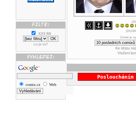
co
[26196
XXX filtr
Comix je v
co je to?
Ke stripu ne
Vložení k
Posloucháním
comix.cz
Web