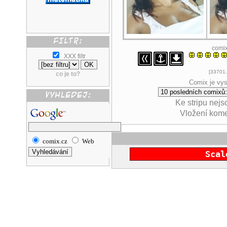
comi
XXX filtr
[33701.
co je to?
Comix je vys
Ke stripu nej
Vložení kom
comix.cz
Web
Scal