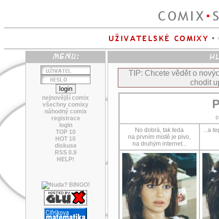
TIP: Chcete vědět o nov
chodit u
nejnovější comix
P
všechny comixy
náhodný comix
c
registrace
login
No dobrá, tak teda
...a t
TOP 10
na prvním místě je pivo,
HOT 10
na druhým internet...
diskuse
RSS 0.9
HELP!