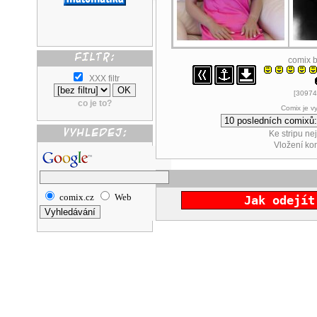
comix 
XXX filtr
[30974
co je to?
Comix je v
Ke stripu ne
Vložení k
comix.cz
Web
Jak odejít