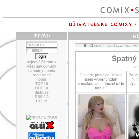
TIP: Chcete mít pod svým comixe
Špatný 
nejnovější comix
všechny comixy
co
náhodný comix
registrace
Doktore, pomozte. Mívala
Zajím
login
jsem výborný vztah
mi n
TOP 10
s matkou, ale bohužel už to
špat
HOT 10
neplatí.
diskuse
RSS 0.9
HELP!