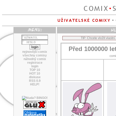
TIP: Chcete vložit vlastn
Před 1000000 le
nejnovější comix
všechny comixy
com
náhodný comix
registrace
login
TOP 10
HOT 10
diskuse
RSS 0.9
HELP!