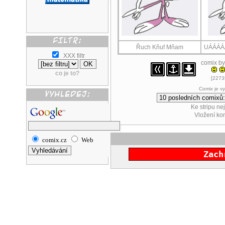
Řuch Kňuf Mňam
UÁÁÁÁ
XXX filtr
comix b
co je to?
[22735
Comix je v
Ke stripu ne
Vložení k
comix.cz
Web
Zach