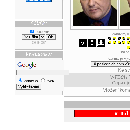
XXX filtr
comix by
K
co je to?
[35356.
Comix je vys
Ke st
V-TECH
[
comix.cz
Web
Copak jm
Vložení kom
V Ďol