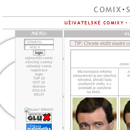
TIP: Chcete vložit vlastní 
nejnovější comix
všechny comixy
comix
náhodný comix
registrace
Má koncepce reformy
...
login
zdravotnictví je pro všechny
é
TOP 10
výhodná, přináší řadu
HOT 10
pozitivních změn, a v
diskuse
podstatě je založená
RSS 0.9
na éééé...
HELP!