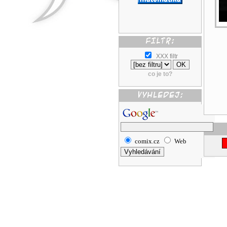
XXX filtr
co je to?
comix.cz
Web