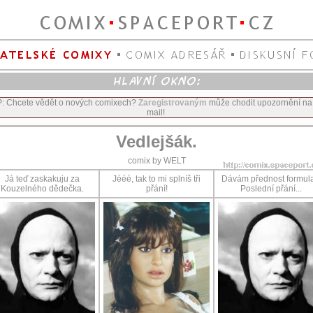
P: Chcete vědět o nových comixech?
Zaregistrovaným
může chodit upozornění na
mail!
Vedlejšák.
comix by WELT
Já teď zaskakuju za
Jééé, tak to mi splníš tři
Dávám přednost formula
Kouzelného dědečka.
přání!
Poslední přání...