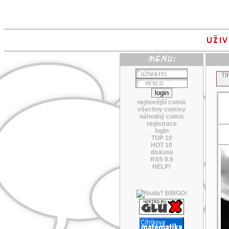
TI
nejnovější comix
všechny comixy
náhodný comix
registrace
login
TOP 10
HOT 10
diskuse
RSS 0.9
HELP!