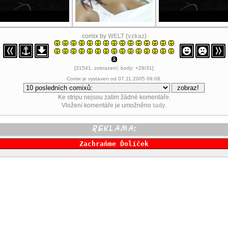
comix by
WELT
(
vzkaz
)
[31541. zobrazení; body: +29/31]
Comix je vystaven od 07.11.2005 09:08.
Ke stripu nejsou zatím žádné komentáře.
Vložení komentáře je umožněno
tady
.
Zachraňme Ďolíček