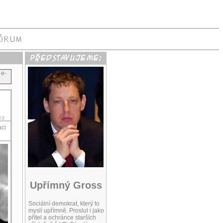
 e-
ci
Upřímný Gross
Sociální demokrat, který to
myslí upřímně. Proslul i jako
přítel a ochránce starších