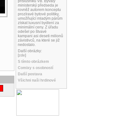
příslušníků VB. Bývalý
ministerský předseda je
rovněž autorem konceptu
prozíravé bytové politiky,
umožňující mladým párům
získat luxusní bydlení za
minimální ceny. Z úřadu
odešel po štvavé
kampani asi deseti milionů
závistivců, na které se již
nedostalo.
Další obrázky:
[
zde
]
S tímto obrázkem
Comixy s osobností
Další postava
Všichni naši hrdinové